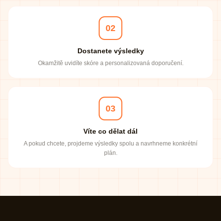
02
Dostanete výsledky
Okamžitě uvidíte skóre a personalizovaná doporučení.
03
Víte co dělat dál
A pokud chcete, projdeme výsledky spolu a navrhneme konkrétní
plán.