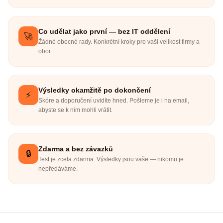
Co udělat jako první — bez IT oddělení
🚀
Žádné obecné rady. Konkrétní kroky pro vaši velikost firmy a
obor.
Výsledky okamžitě po dokončení
⚡
Skóre a doporučení uvidíte hned. Pošleme je i na email,
abyste se k nim mohli vrátit.
Zdarma a bez závazků
🔒
Test je zcela zdarma. Výsledky jsou vaše — nikomu je
nepředáváme.