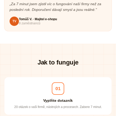
„
Za 7 minut jsem zjistil víc o fungování naší firmy než za
poslední rok. Doporučení dávají smysl a jsou reálné.
"
Tomáš V.
·
Majitel e-shopu
TV
8 zaměstnanců
Jak to funguje
01
Vyplňte dotazník
20 otázek o vaší firmě, nástrojích a procesech. Zabere 7 minut.