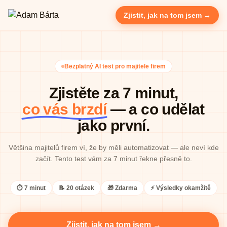
Zjistit, jak na tom jsem →
Bezplatný AI test pro majitele firem
Zjistěte za 7 minut,
co vás brzdí
— a co udělat
jako první.
Většina majitelů firem ví, že by měli automatizovat — ale neví kde
začít. Tento test vám za 7 minut řekne přesně to.
⏱
7 minut
📝
20 otázek
🎁
Zdarma
⚡
Výsledky okamžitě
Zjistit, jak na tom jsem →