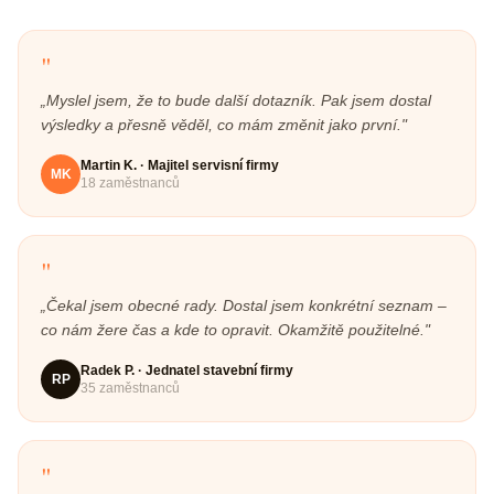
"
„
Myslel jsem, že to bude další dotazník. Pak jsem dostal
výsledky a přesně věděl, co mám změnit jako první.
"
Martin K.
·
Majitel servisní firmy
MK
18 zaměstnanců
"
„
Čekal jsem obecné rady. Dostal jsem konkrétní seznam –
co nám žere čas a kde to opravit. Okamžitě použitelné.
"
Radek P.
·
Jednatel stavební firmy
RP
35 zaměstnanců
"